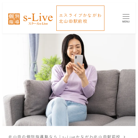
エスライブかながわ
北山田駅前校
MENU
北山田の個別指導塾なら｜s-Liveかながわ北山田駅前校