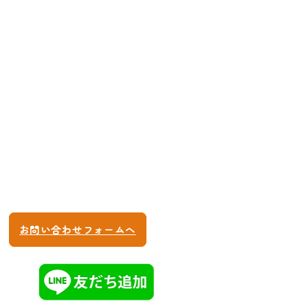
お子様の勉強で悩まれていませんか？ぜひ一度
無料相談会へお越しください。
・どのような勉強法はお子様に合うか
・苦手な教科の効率の良い勉強法を知りたい
など、保護者様別・お子様別にアドバイスさせ
て頂きます。
045-620-7127
10:00〜22:00 (土日も受付けます)
お問い合わせフォームへ