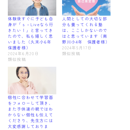
体験後すぐに子ども自
人間としての大切な部
身が「ｓ－Liveなら行
分も養ってくれる塾
きたい！」と言ってき
は、ここしかないので
たので、私も嬉しく思
はと思っています（南
いました（久末小6年
野川小4年 保護者様）
保護者様）
2024年5月17日
2024年6月20日
類似投稿
類似投稿
個性に合わせて学習面
をフォローして頂き、
また子供達の親ではわ
からない個性も伝えて
くださり、先生方には
大変感謝しておりま