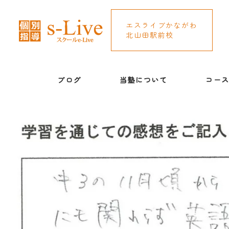
エスライブかながわ
北山田駅前校
ブログ
当塾について
コー