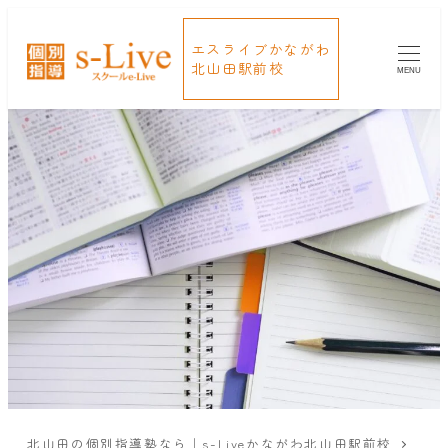
エスライブかながわ
北山田駅前校
MENU
北山田の個別指導塾なら｜s-Liveかながわ北山田駅前校