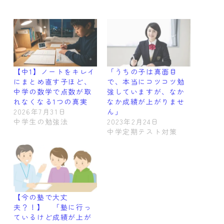
【中1】ノートをキレイ
「うちの子は真面目
にまとめ直す子ほど、
で、本当にコツコツ勉
中学の数学で点数が取
強していますが、なか
れなくなる1つの真実
なか成績が上がりませ
2026年7月31日
ん」
中学生の勉強法
2023年2月24日
中学定期テスト対策
【今の塾で大丈
夫？！】 「塾に行っ
ているけど成績が上が