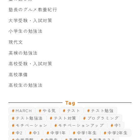
塾長のグルメ教養紀行
大学受験・入試対策
小学生の勉強法
現代文
英検の勉強法
高校受験・入試対策
高校準備
高校生の勉強法
Tag
MARCH
やる気
テスト
テスト勉強
テスト勉強法
テスト対策
プログラミング
モチベーション
モチベーションアップ
中1
中2
中3
中学1年
中学1年生
中学2年生
中学受験
中学生
予備校
共通テスト