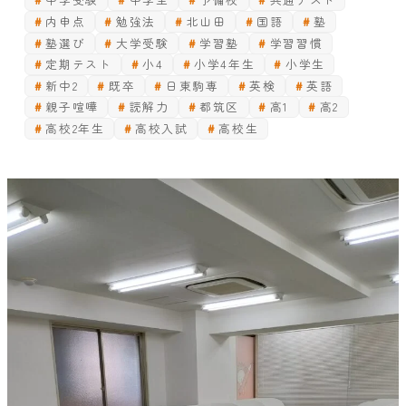
内申点
勉強法
北山田
国語
塾
塾選び
大学受験
学習塾
学習習慣
定期テスト
小4
小学4年生
小学生
新中2
既卒
日東駒専
英検
英語
親子喧嘩
読解力
都筑区
高1
高2
高校2年生
高校入試
高校生