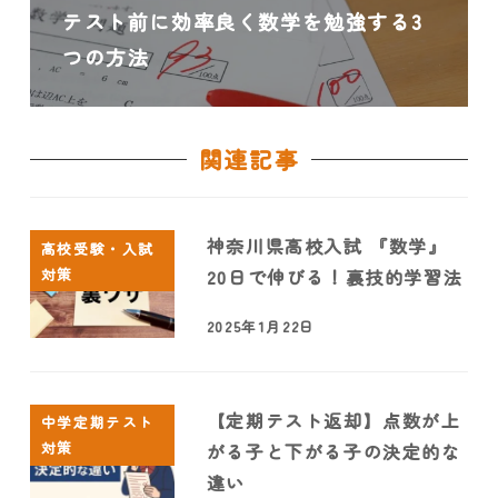
テスト前に効率良く数学を勉強する3
つの方法
関連記事
神奈川県高校入試 『数学』
高校受験・入試
対策
20日で伸びる！裏技的学習法
2025年1月22日
【定期テスト返却】点数が上
中学定期テスト
対策
がる子と下がる子の決定的な
違い