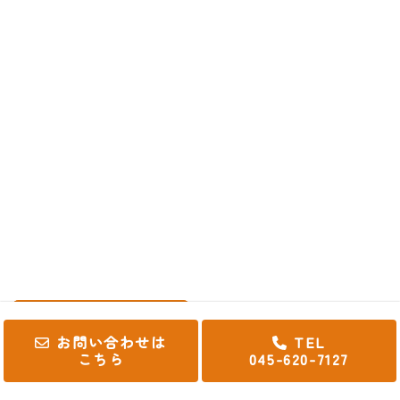
お子様の勉強で悩まれていませんか？ぜひ一度
無料相談会へお越しください。
・どのような勉強法はお子様に合うか
・苦手な教科の効率の良い勉強法を知りたい
など、保護者様別・お子様別にアドバイスさせ
て頂きます。
045-620-7127
10:00〜22:00 (土日も受付けます)
お問い合わせフォームへ
お問い合わせは
TEL
こちら
045-620-7127