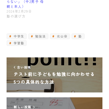
らない」（中2男子 母
親と本人）
2024年2月29日
塾の選び方
中学生
勉強法
北山田
塾
学習塾
古い投稿
テスト前に子どもを勉強に向かわせる
5つの具体的な方法
新しい投稿