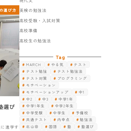
現代文
の選び方
英検の勉強法
高校受験・入試対策
高校準備
高校生の勉強法
Tag
MARCH
やる気
テスト
テスト勉強
テスト勉強法
テスト対策
プログラミング
モチベーション
モチベーションアップ
中1
中2
中3
中学1年
塾選び
中学1年生
中学2年生
中学受験
中学生
予備校
共通テスト
内申点
勉強法
北山田
国語
塾
塾選び
校に進学す