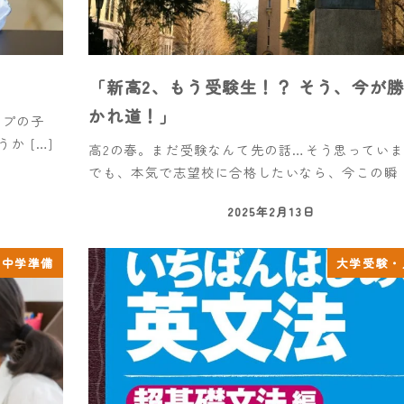
「新高2、もう受験生！？ そう、今が
かれ道！」
イプの子
か […]
高2の春。まだ受験なんて先の話…そう思ってい
でも、本気で志望校に合格したいなら、今この瞬 [
2025年2月13日
中学準備
大学受験・