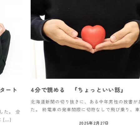
タート
4分で読める 『ちょっといい話』
北海道新聞の切り抜きに、ある中年男性の投書が
た。 終電車の発車間際に切符なしで飛び乗り、車掌
した。 合
[…]
2025年2月27日