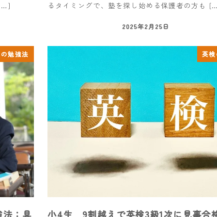
…]
るタイミングで、塾を探し始める保護者の方も […
2025年2月25日
生の勉強法
英検
強法：具
小4生 9割越えで英検3級1次に見事合