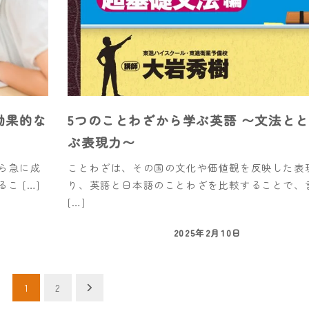
効果的な
5つのことわざから学ぶ英語 〜文法と
ぶ表現力〜
ら急に成
ことわざは、その国の文化や価値観を反映した表
こ […]
り、英語と日本語のことわざを比較することで、
[…]
2025年2月10日
1
2