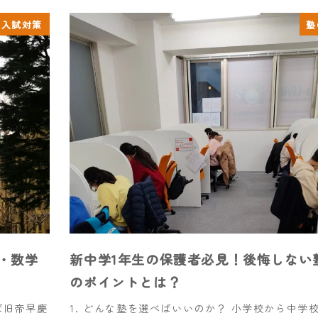
・入試対策
塾
・数学
新中学1年生の保護者必見！後悔しない
のポイントとは？
ば旧帝早慶
1. どんな塾を選べばいいのか？ 小学校から中学