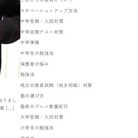
モチベーションアップ方法
中学受験・入試対策
中学定期テスト対策
中学準備
中学生の勉強法
保護者の悩み
勉強法
地方公務員試験（地方初級）対策
塾の選び方
ありまし
塾長のグルメ教養紀行
 […]
大学受験・入試対策
小学生の勉強法