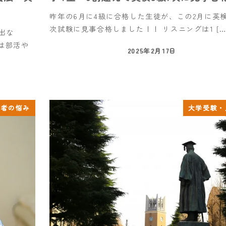
昨年の6月に4級に合格した生徒が、この2月に英
次試験に見事合格しました！！ リスニングは1 […
出な
は部活や
2025年2月17日
護者の悩み
大学受験・