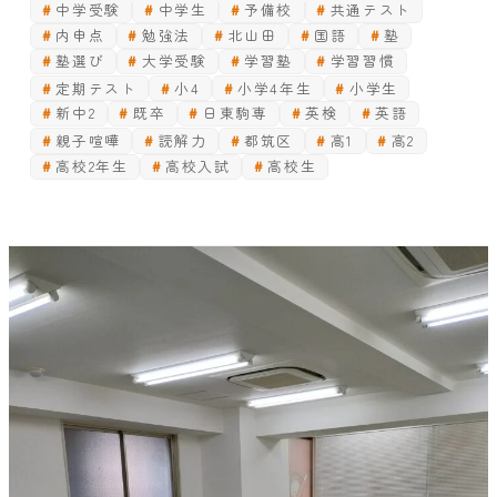
中学受験
中学生
予備校
共通テスト
内申点
勉強法
北山田
国語
塾
塾選び
大学受験
学習塾
学習習慣
定期テスト
小4
小学4年生
小学生
新中2
既卒
日東駒専
英検
英語
親子喧嘩
読解力
都筑区
高1
高2
高校2年生
高校入試
高校生