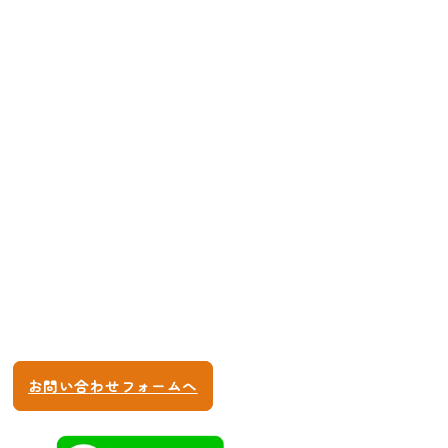
CONTACT
お子様の勉強で悩まれていませんか？ぜひ一度
無料相談会へお越しください。
・どのような勉強法はお子様に合うか
・苦手な教科の効率の良い勉強法を知りたい
など、保護者様別・お子様別にアドバイスさせ
て頂きます。
045-620-7127
10:00〜22:00 (土日も受付けます)
お問い合わせフォームへ