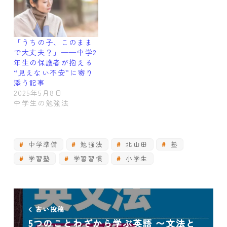
「うちの子、このまま
で大丈夫？」——中学2
年生の保護者が抱える
“見えない不安”に寄り
添う記事
2025年5月8日
中学生の勉強法
中学準備
勉強法
北山田
塾
学習塾
学習習慣
小学生
古い投稿
5つのことわざから学ぶ英語 〜文法と