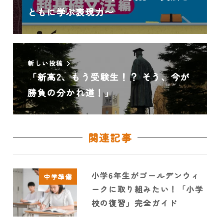
ともに学ぶ表現力〜
新しい投稿
「新高2、もう受験生！？ そう、今が
勝負の分かれ道！」
関連記事
小学6年生がゴールデンウィ
中学準備
ークに取り組みたい！「小学
校の復習」完全ガイド