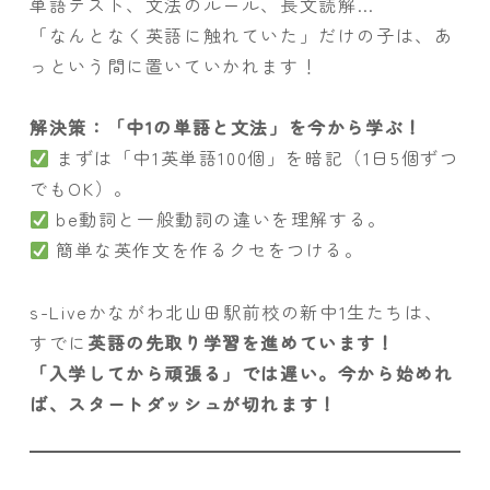
単語テスト、文法のルール、長文読解…
「なんとなく英語に触れていた」だけの子は、あ
っという間に置いていかれます！
解決策：「中1の単語と文法」を今から学ぶ！
まずは「中1英単語100個」を暗記（1日5個ずつ
でもOK）。
be動詞と一般動詞の違いを理解する。
簡単な英作文を作るクセをつける。
s-Liveかながわ北山田駅前校の新中1生たちは、
すでに
英語の先取り学習を進めています！
「入学してから頑張る」では遅い。今から始めれ
ば、スタートダッシュが切れます！