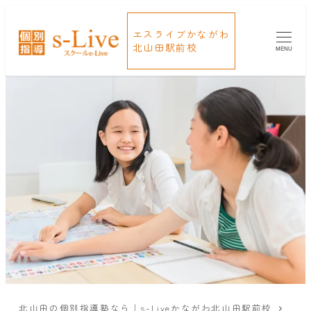
エスライブかながわ
北山田駅前校
MENU
北山田の個別指導塾なら｜s-Liveかながわ北山田駅前校