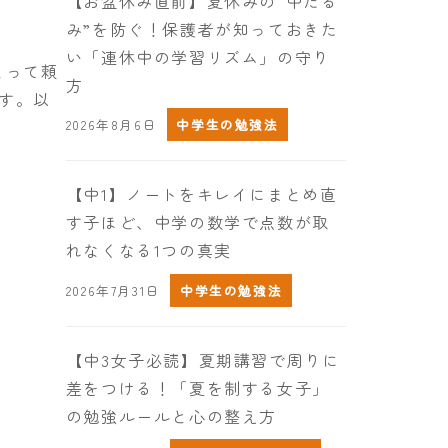
【お盆休み直前】夏休みの“中だる
み”を防ぐ！保護者が知っておきた
い「連休中の学習リズム」の守り
とって頼
方
す。以
2026年8月6日
中学生の勉強法
【中1】ノートをキレイにまとめ直
す子ほど、中学の数学で点数が取
れなくなる1つの真実
2026年7月31日
中学生の勉強法
【中3女子必読】夏期講習で周りに
差をつける！「夏を制する女子」
の勉強ルールと心の整え方