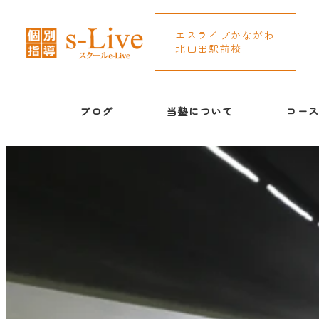
エスライブかながわ
北山田駅前校
ブログ
当塾について
コー