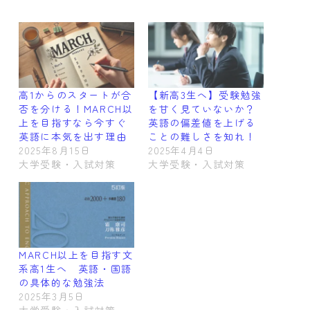
高1からのスタートが合
【新高3生へ】受験勉強
否を分ける！MARCH以
を甘く見ていないか？
上を目指すなら今すぐ
英語の偏差値を上げる
英語に本気を出す理由
ことの難しさを知れ！
2025年8月15日
2025年4月4日
大学受験・入試対策
大学受験・入試対策
MARCH以上を目指す文
系高1生へ 英語・国語
の具体的な勉強法
2025年3月5日