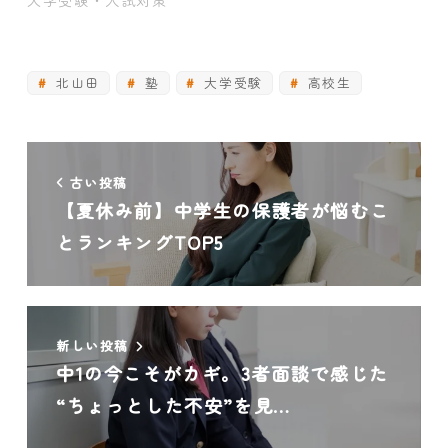
大学受験・入試対策
北山田
塾
大学受験
高校生
古い投稿
【夏休み前】中学生の保護者が悩むこ
とランキングTOP5
新しい投稿
中1の今こそがカギ。3者面談で感じた
“ちょっとした不安”を見…