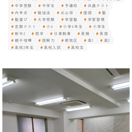
中学受験
中学生
予備校
共通テスト
内申点
勉強法
北山田
国語
塾
塾選び
大学受験
学習塾
学習習慣
定期テスト
小4
小学4年生
小学生
新中2
既卒
日東駒専
英検
英語
親子喧嘩
読解力
都筑区
高1
高2
高校2年生
高校入試
高校生