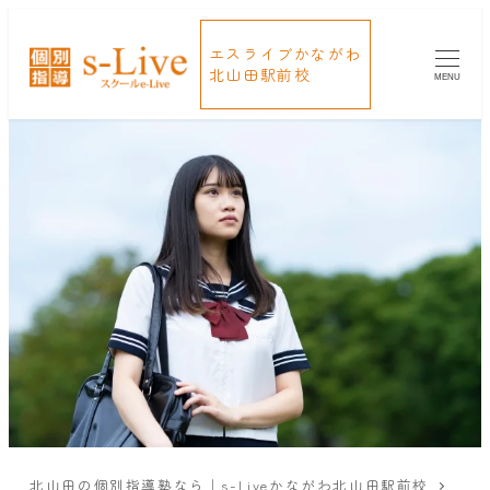
エスライブかながわ
北山田駅前校
MENU
北山田の個別指導塾なら｜s-Liveかながわ北山田駅前校