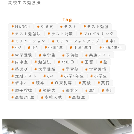
高校生の勉強法
Tag
MARCH
やる気
テスト
テスト勉強
テスト勉強法
テスト対策
プログラミング
モチベーション
モチベーションアップ
中1
中2
中3
中学1年
中学1年生
中学2年生
中学受験
中学生
予備校
共通テスト
内申点
勉強法
北山田
国語
塾
塾選び
大学受験
学習塾
学習習慣
定期テスト
小4
小学4年生
小学生
新中2
既卒
日東駒専
英検
英語
親子喧嘩
読解力
都筑区
高1
高2
高校2年生
高校入試
高校生