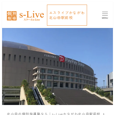
エスライブかながわ
北山田駅前校
MENU
北山田の個別指導塾なら｜s-Liveかながわ北山田駅前校