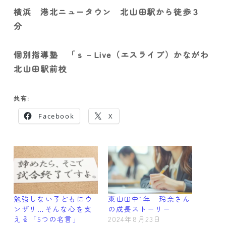
横浜 港北ニュータウン 北山田駅から徒歩３
分
個別指導塾 「ｓ－Live（エスライブ）かながわ
北山田駅前校
共有:
Facebook
X
勉強しない子どもにウ
東山田中1年 玲奈さん
ンザリ…そんな心を支
の成長ストーリー
える「5つの名言」
2024年8月23日