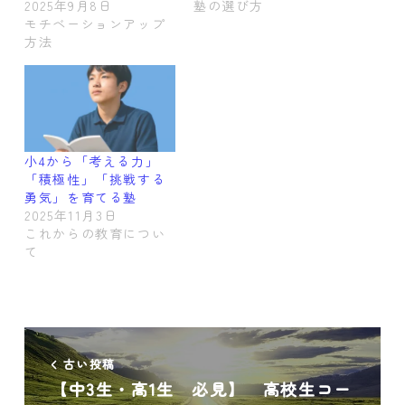
2025年9月8日
塾の選び方
モチベーションアップ
方法
小4から「考える力」
「積極性」「挑戦する
勇気」を育てる塾
2025年11月3日
これからの教育につい
て
古い投稿
【中3生・高1生 必見】 高校生コー