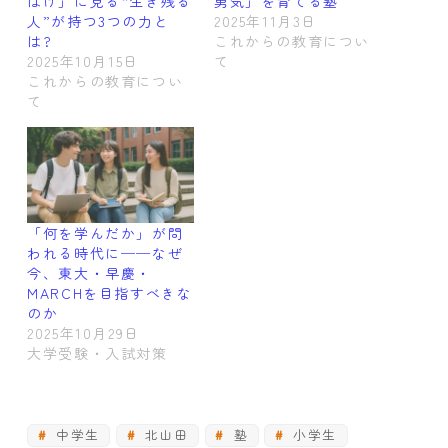
ばけ」に見る“生き残る
勇気」を育てる塾
人”が持つ3つの力と
2025年11月3日
は?
これからの教育につい
2025年10月15日
て
これからの教育につい
て
「何を学んだか」が問
われる時代に──なぜ
今、東大・早慶・
MARCHを目指すべきな
のか
2025年10月29日
大学受験・入試対策
中学生
北山田
塾
小学生