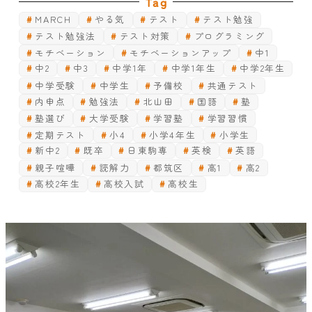
Tag
MARCH
やる気
テスト
テスト勉強
テスト勉強法
テスト対策
プログラミング
モチベーション
モチベーションアップ
中1
中2
中3
中学1年
中学1年生
中学2年生
中学受験
中学生
予備校
共通テスト
内申点
勉強法
北山田
国語
塾
塾選び
大学受験
学習塾
学習習慣
定期テスト
小4
小学4年生
小学生
新中2
既卒
日東駒専
英検
英語
親子喧嘩
読解力
都筑区
高1
高2
高校2年生
高校入試
高校生