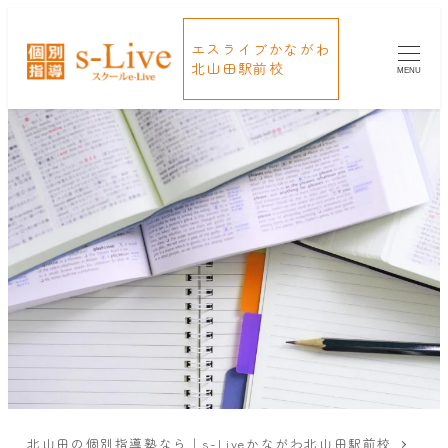
エスライブかながわ
北山田駅前校
MENU
北山田の個別指導塾なら｜s-Liveかながわ北山田駅前校