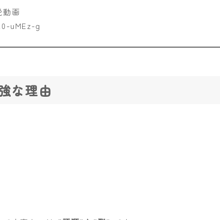
説動画
x0-uMEz-g
最強な理由