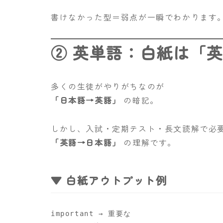
書けなかった型＝弱点が一瞬でわかります
② 英単語：白紙は「
多くの生徒がやりがちなのが
「日本語→英語」
の暗記。
しかし、入試・定期テスト・長文読解で必
「英語→日本語」
の理解です。
▼ 白紙アウトプット例
important → 重要な
