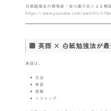
白紙勉強法の提唱者・安川康介氏による解
https://www.youtube.com/watch?v=YB
■ 英語 × 白紙勉強法が
英語は、
文法
単語
読解
リスニング