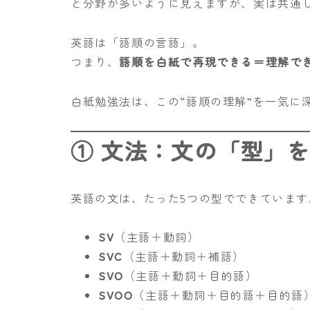
と分野が多いように見えますが、実は共通
英語は「語順の言語」。
つまり、
語順を白紙で再現できる＝理解で
白紙勉強法は、この“語順の理解”を一気に
① 文法：文の「型」
英語の文は、たった5つの型でできています
SV
（主語＋動詞）
SVC
（主語＋動詞＋補語）
SVO
（主語＋動詞＋目的語）
SVOO
（主語＋動詞＋目的語＋目的語