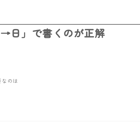
。
英→日」で書くのが正解
要なのは