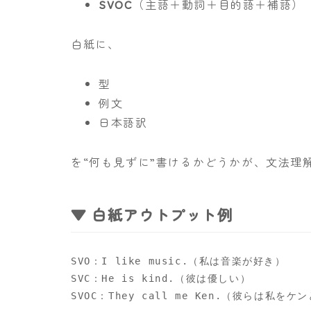
SVOC
（主語＋動詞＋目的語＋補語）
白紙に、
型
例文
日本語訳
を“何も見ずに”書けるかどうかが、文法理
▼ 白紙アウトプット例
SVO：I like music.（私は音楽が好き）

SVC：He is kind.（彼は優しい）
