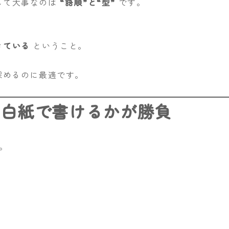
して大事なのは
“語順”と“型”
です。
きている
ということ。
深めるのに最適です。
を白紙で書けるかが勝負
。
）