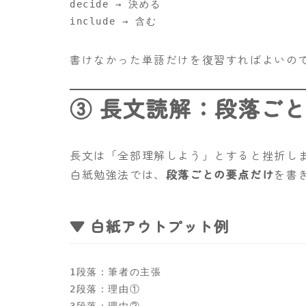
decide → 決める

書けなかった単語だけを復習すればよいの
③ 長文読解：段落ご
長文は「全部理解しよう」とすると挫折し
白紙勉強法では、
段落ごとの要点だけ
を書
▼ 白紙アウトプット例
1段落：筆者の主張

2段落：理由①

3段落：理由②
