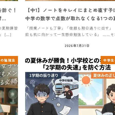
を防ぐ！
【中1】ノートをキレイにまとめ直す子
習…
中学の数学で点数が取れなくなる1つの
の夏期講習
「授業ノートも丁寧」「宿題も期日通りに出す」
 […]
前も机に向かって一生懸命勉強している」 ……それ
2026年7月31日
生の勉強法
中学生