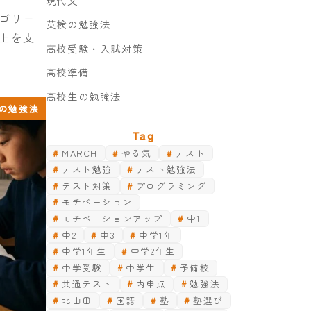
現代文
ゴリー
英検の勉強法
上を支
高校受験・入試対策
高校準備
高校生の勉強法
の勉強法
Tag
MARCH
やる気
テスト
テスト勉強
テスト勉強法
テスト対策
プログラミング
モチベーション
モチベーションアップ
中1
中2
中3
中学1年
中学1年生
中学2年生
中学受験
中学生
予備校
共通テスト
内申点
勉強法
北山田
国語
塾
塾選び