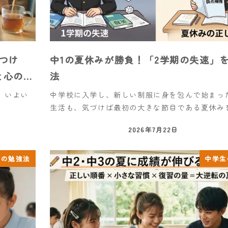
つけ
中1の夏休みが勝負！「2学期の失速」
と心の…
法
。 いよい
中学校に入学し、新しい制服に身を包んで始まっ
生活も、気づけば最初の大きな節目である夏休みを迎
2026年7月22日
生の勉強法
中学生