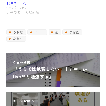
験生モード」へ
2024年12月4日
大学受験・入試対策
予備校
北山田
塾
学習塾
高校生
古い投稿
「うちでは勉強しない！！」＝「s-
liveだと勉強する」
新しい投稿