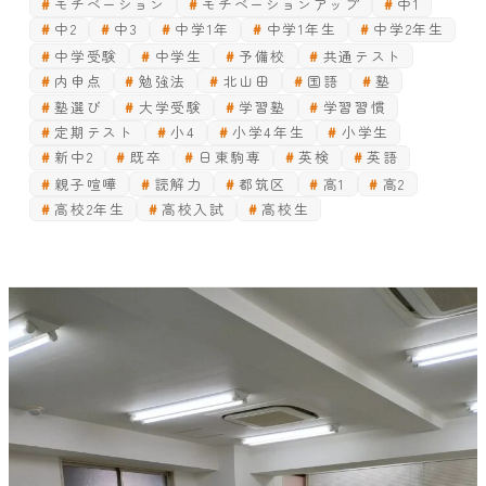
モチベーション
モチベーションアップ
中1
中2
中3
中学1年
中学1年生
中学2年生
中学受験
中学生
予備校
共通テスト
内申点
勉強法
北山田
国語
塾
塾選び
大学受験
学習塾
学習習慣
定期テスト
小4
小学4年生
小学生
新中2
既卒
日東駒専
英検
英語
親子喧嘩
読解力
都筑区
高1
高2
高校2年生
高校入試
高校生