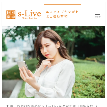
エスライブかながわ
北山田駅前校
MENU
北山田の個別指導塾なら｜s-Liveかながわ北山田駅前校