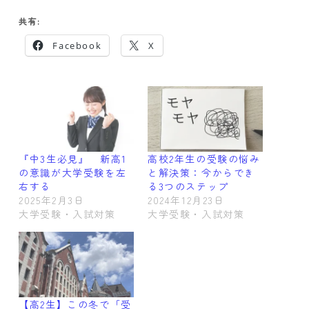
共有:
Facebook
X
『中3生必見』 新高1
高校2年生の受験の悩み
の意識が大学受験を左
と解決策：今からでき
右する
る3つのステップ
2025年2月3日
2024年12月23日
大学受験・入試対策
大学受験・入試対策
【高2生】この冬で「受