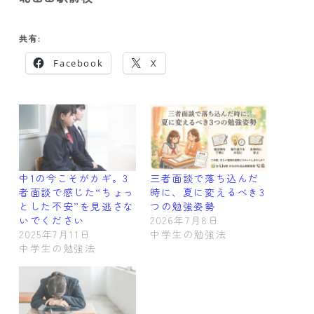
共有:
Facebook
X
中1の今こそがカギ。3
三者面談で落ち込んだ
者面談で感じた“ちょっ
時に、夏に変えるべき3
とした不安”を見逃さな
つの勉強姿勢
いでください
2026年7月8日
2025年7月11日
中学生の勉強法
中学生の勉強法