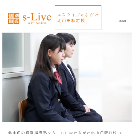
エスライブかながわ
北山田駅前校
MENU
北山田の個別指導塾なら｜s-Liveかながわ北山田駅前校