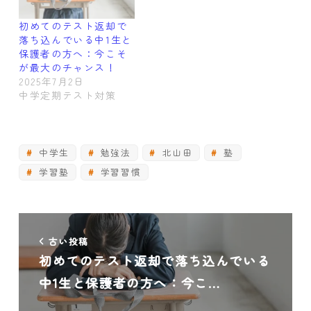
初めてのテスト返却で
落ち込んでいる中1生と
保護者の方へ：今こそ
が最大のチャンス！
2025年7月2日
中学定期テスト対策
中学生
勉強法
北山田
塾
学習塾
学習習慣
古い投稿
初めてのテスト返却で落ち込んでいる
中1生と保護者の方へ：今こ…