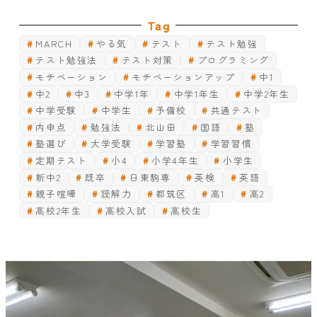
Tag
MARCH
やる気
テスト
テスト勉強
テスト勉強法
テスト対策
プログラミング
モチベーション
モチベーションアップ
中1
中2
中3
中学1年
中学1年生
中学2年生
中学受験
中学生
予備校
共通テスト
内申点
勉強法
北山田
国語
塾
塾選び
大学受験
学習塾
学習習慣
定期テスト
小4
小学4年生
小学生
新中2
既卒
日東駒専
英検
英語
親子喧嘩
読解力
都筑区
高1
高2
高校2年生
高校入試
高校生