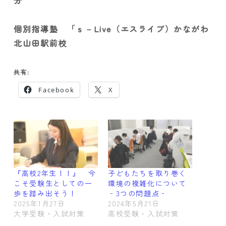
個別指導塾 「ｓ－Live（エスライブ）かながわ
北山田駅前校
共有:
Facebook
X
『高校2年生！！』 今
子どもたちを取り巻く
こそ受験生としての一
環境の複雑化について
歩を踏み出そう！
‐3つの問題点‐
2025年1月27日
2024年5月21日
大学受験・入試対策
高校受験・入試対策