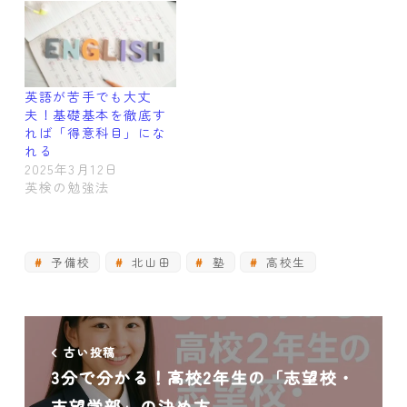
英語が苦手でも大丈
夫！基礎基本を徹底す
れば「得意科目」にな
れる
2025年3月12日
英検の勉強法
予備校
北山田
塾
高校生
古い投稿
3分で分かる！高校2年生の「志望校・
志望学部」の決め方