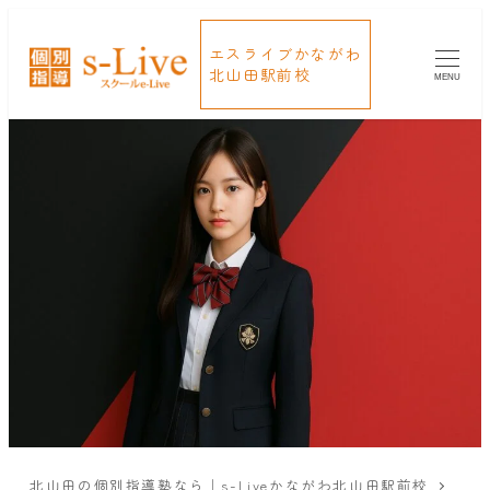
エスライブかながわ
北山田駅前校
MENU
北山田の個別指導塾なら｜s-Liveかながわ北山田駅前校