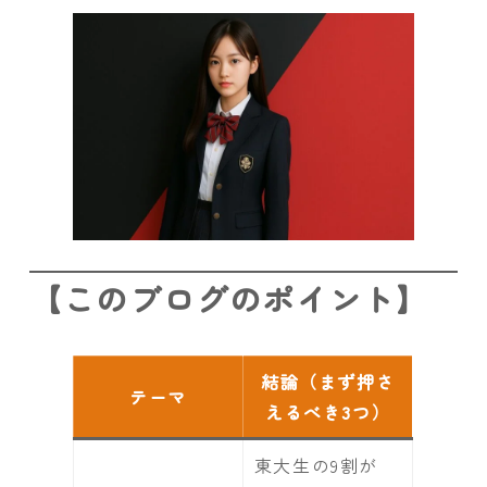
【このブログのポイント】
結論（まず押さ
テーマ
えるべき3つ）
東大生の9割が