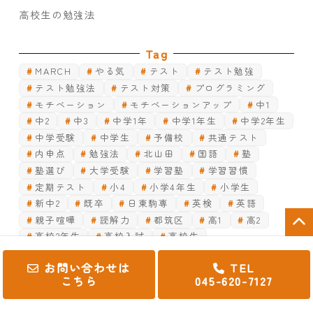
高校生の勉強法
Tag
MARCH
やる気
テスト
テスト勉強
テスト勉強法
テスト対策
プログラミング
モチベーション
モチベーションアップ
中1
中2
中3
中学1年
中学1年生
中学2年生
中学受験
中学生
予備校
共通テスト
内申点
勉強法
北山田
国語
塾
塾選び
大学受験
学習塾
学習習慣
定期テスト
小4
小学4年生
小学生
新中2
既卒
日東駒専
英検
英語
親子喧嘩
読解力
都筑区
高1
高2
高校2年生
高校入試
高校生
お問い合わせは
TEL
こちら
045-620-7127