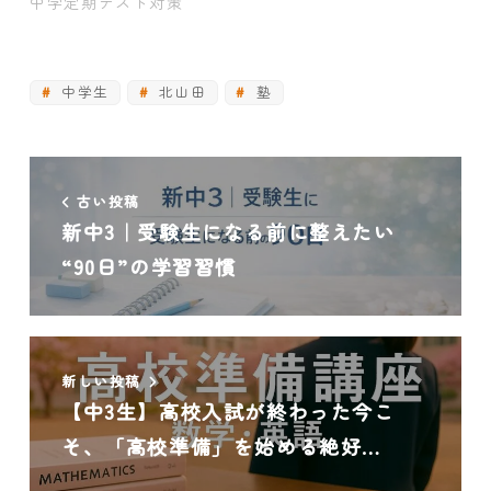
中学定期テスト対策
中学生
北山田
塾
古い投稿
新中3｜受験生になる前に整えたい
“90日”の学習習慣
新しい投稿
【中3生】高校入試が終わった今こ
そ、「高校準備」を始める絶好…