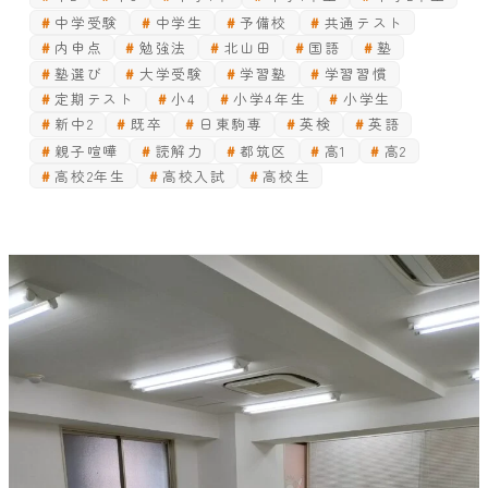
中学受験
中学生
予備校
共通テスト
内申点
勉強法
北山田
国語
塾
塾選び
大学受験
学習塾
学習習慣
定期テスト
小4
小学4年生
小学生
新中2
既卒
日東駒専
英検
英語
親子喧嘩
読解力
都筑区
高1
高2
高校2年生
高校入試
高校生