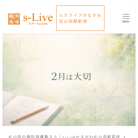
エスライブかながわ
北山田駅前校
MENU
北山田の個別指導塾なら｜s-Liveかながわ北山田駅前校