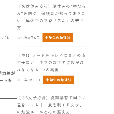
【お盆休み直前】夏休みの“中だる
み”を防ぐ！保護者が知っておきた
い「連休中の学習リズム」の守り
方
くけれ
2026年8月6日
中学生の勉強法
【中1】ノートをキレイにまとめ直
す子ほど、中学の数学で点数が取
れなくなる1つの真実
学力差が
ートを
2026年7月31日
中学生の勉強法
【中3女子必読】夏期講習で周りに
差をつける！「夏を制する女子」
の勉強ルールと心の整え方